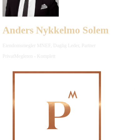
Anders Nykkelmo Solem
Eiendomsmegler MNEF, Daglig Leder, Partner
PrivatMegleren - Komplett