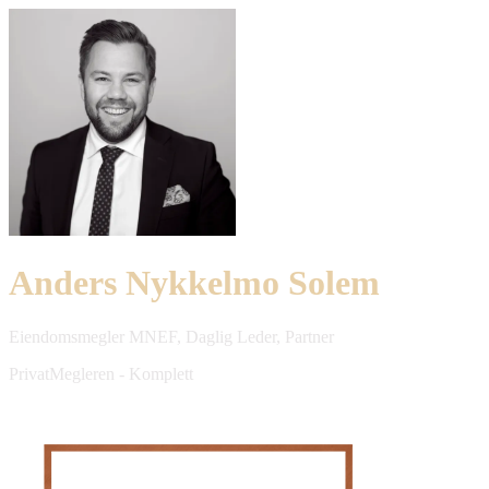
Anders Nykkelmo Solem
Eiendomsmegler MNEF, Daglig Leder, Partner
PrivatMegleren - Komplett